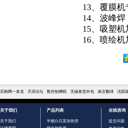
13、覆膜
14、波峰
15、吸塑
16、喷绘
买购网一条龙
天涯论坛
数控刨槽机
无锡食堂外包
南京翻译
沈阳
关于我们
产品列表
在线咨询
关于我们
半镀白石英加热管
提交问题